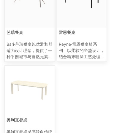
例，营造出一种低调奢华
的用餐氛围。 岩板表面
可见自然细致的纹理，经
过智能水刀切割和CNC
铣削，边缘呈现出优雅的
芭瑞餐桌
雷恩餐桌
线条；这种桌面材料非常
适合户外使用，具有抗紫
Bari·芭瑞餐桌以优雅和舒
Reyne·雷恩餐桌椅系
外线、防霜冻、耐刮擦、
适为设计理念，提供了一
列，以柔软的坐垫设计，
抗污和易于维护的特点。
种平衡城市与自然元素的
结合粉末喷涂工艺处理的
无论是在室内还是室外，
过渡性设计。餐桌采用坚
铝制框架，不仅确保了耐
玛乌伊餐桌都能成为一个
固的岩板桌面制成，由喷
候性，更添一抹现代感。
引人注目的焦点，为用餐
粉处理的铝制基座支撑，
而柚木或仿木扶手的巧妙
体验增添一抹独特的风
有较长的使用寿命。岩板
搭配，进一步提升了家具
格。
表面可见自然细致的纹
的自然气息与质感。雷恩
理，经过智能水刀切割和
餐桌以其宁静而多功能的
CNC铣削，边缘呈现出
设计，无论是置于露台、
优雅的线条；这种桌面材
花园还是泳池边，都能完
料非常适合户外使用，具
美融入各种户外环境，适
有抗紫外线、防霜冻、耐
用于各种室内外场景。
奥利瓦餐桌
刮擦、抗污和易于维护的
特点。它适用于户外和室
奥利瓦餐桌灵感源自传统