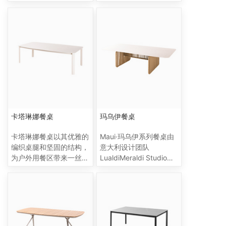
和铝制支撑，具有时尚的
而成，配有卡扣式挂钩，
几何形状，展现出现代的
可以方便地连接各个部
精致感。这款产品是
分，展现出现代的精致和
Horizon 沙发桌的完美补
实用性。该产品是
充，以无与伦比的风格和
Horizon 组合家具的完美
优雅提升户外生活空间。
补充，以无与伦比的风格
和优雅提升户外生活空
间。
卡塔琳娜餐桌
玛乌伊餐桌
卡塔琳娜餐桌以其优雅的
Maui·玛乌伊系列餐桌由
编织桌腿和坚固的结构，
意大利设计团队
为户外用餐区带来一丝精
LualdiMeraldi Studio精
致感。作为卡塔利娜系列
心设计，以其独特的交错
的一部分，它将永恒的魅
编织扭纹藤和强烈的几何
力与现代的设计融为一
图案而著称。这款餐桌的
体，将任何空间改造成时
有机曲线轮廓，结合岩板
尚的聚会天堂。
桌面的优雅坚固的特点，
展现出简洁而精致的比