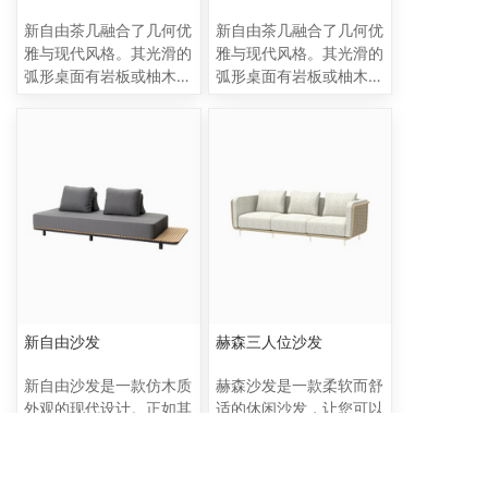
的天然纹理和色彩也给这
新自由茶几融合了几何优
新自由茶几融合了几何优
款餐椅增添了一份自然的
雅与现代风格。其光滑的
雅与现代风格。其光滑的
温馨感，绳编坐板主要以
弧形桌面有岩板或柚木可
弧形桌面有岩板或柚木可
藤和绳经纬交错编织面
供选择，散发着现代的精
供选择，散发着现代的精
成，手工价值极高，也是
致气息。这款茶几由坚固
致气息。这款茶几由坚固
这款餐椅的一大亮点。它
的铝柱支撑，用途广泛，
的铝柱支撑，用途广泛，
完美的堆叠，非常适合餐
经久耐用，是任何户外空
经久耐用，是任何户外空
厅使用。总的来说，这款
间的理想装饰品。
间的理想装饰品。
餐椅融合了抽木、绳子和
藤结合简约现代的设计元
素，既实用又美观。无论
是放在庭院、露台还是户
外餐厅，它都能成为一道
亮丽的风景线。
新自由沙发
赫森三人位沙发
新自由沙发是一款仿木质
赫森沙发是一款柔软而舒
外观的现代设计。正如其
适的休闲沙发，让您可以
名，这款沙发的靠背可移
在户外尽情放松。沙发采
动，并采用模块化组合，
用手工编织外壳设计，流
可进行各种配置，包括 L
畅而柔和的线条使其与众
1
2
3
4
5
...