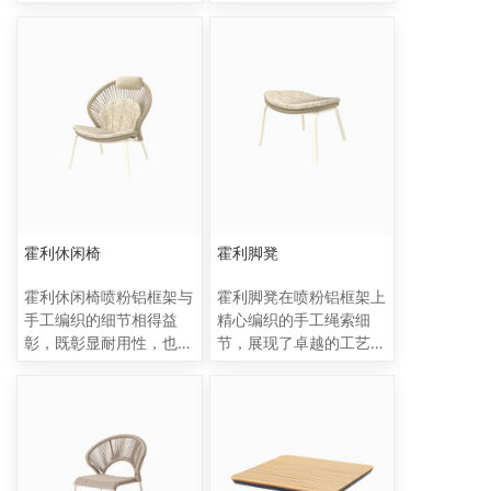
固；可以适用所有的编法
轮廓中加入了软垫靠背。
（10mm 粗管藤、豌豆
它创新性地使用了对比鲜
藤、绳带渔网编、竖琴
明的织物，每一面都采用
编、50mm宽片藤芭蕾
了不同的织物，营造出动
编、粗绳带芭蕾编，麻花
感十足的视觉效果。耐腐
编，普通密编等），编织
蚀的铝制框架经过纹理粉
材料上，绳带和PE藤都
末涂层处理，增添了精致
适用，可以根据不同场景
的哑光外观。为方便起
搭配不同的材料和颜色；
见，这些椅子还可以堆叠
包装方式——套包，将三
起来，轻松实现存储。
人位（双人位）加两张单
霍利休闲椅
霍利脚凳
人位加茶几，通过堆叠的
形式，包装成一个箱子，
霍利休闲椅喷粉铝框架与
霍利脚凳在喷粉铝框架上
节省了包装空间，也减少
手工编织的细节相得益
精心编织的手工绳索细
了纸皮包装的浪费（环
彰，既彰显耐用性，也带
节，展现了卓越的工艺之
保）。
来时尚气息。宽大的靠背
美。柔软的垫面如同云朵
和柔软的座垫、背垫与头
般轻盈舒适，既增添了优
枕共同营造出无与伦比的
雅的气息，又带来了无尽
舒适感，仿佛是自然之风
的放松体验。它与霍利休
轻抚肩头，带来宁静与放
闲椅和谐适配，共同构成
松。无论是置于阳光下的
一个闲适的户外休憩角