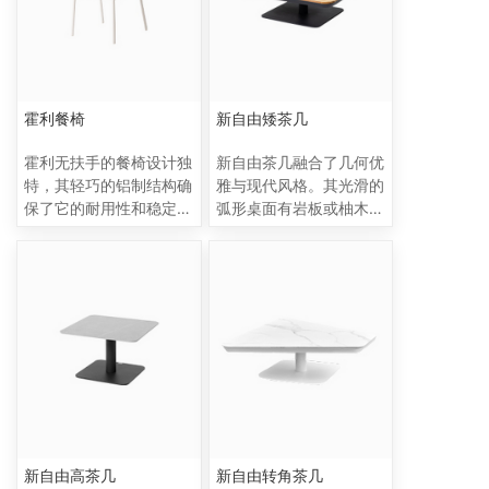
庭院，还是庭园中的一
落，为每一处空间注入一
隅，它都成为完美融合休
份宁静与雅致。
闲与精致的象征，优雅地
提升每一处户外空间的氛
围。
霍利餐椅
新自由矮茶几
霍利无扶手的餐椅设计独
新自由茶几融合了几何优
特，其轻巧的铝制结构确
雅与现代风格。其光滑的
保了它的耐用性和稳定
弧形桌面有岩板或柚木可
性，同时简洁的线条也赋
供选择，散发着现代的精
予了它现代和时尚的气
致气息。这款茶几由坚固
息。椅子的靠背覆盖着手
的铝柱支撑，用途广泛，
工编织的绳子，这不仅为
经久耐用，是任何户外空
椅子增添了一种手工编织
间的理想装饰品。
的自然美感，同时也提供
了一种舒适的支撑。餐椅
的框架由主要的两条管材
弯制而成，极其简约又美
感使得这款餐椅在细节上
独具匠心，坐板部分有柚
新自由高茶几
新自由转角茶几
木座板和绳编坐板，柚木