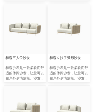
固；可以适用所有的编法
动，并采用模块化组合，
（10mm 粗管藤、豌豆
可进行各种配置，包括 L
藤、绳带渔网编、竖琴
型或面对面设置，适合各
编、50mm宽片藤芭蕾
种场合。聚合木底座和软
编、粗绳带芭蕾编，麻花
垫框架带来优雅的触感。
编，普通密编等），编织
带有 TPU 涂层的耐候织
材料上，绳带和PE藤都
物可确保其在户外使用时
适用，可以根据不同场景
无后顾之忧。
搭配不同的材料和颜色；
包装方式——套包，将三
人位（双人位）加两张单
赫森三人位沙发
赫森左扶手弧形沙发
人位加茶几，通过堆叠的
形式，包装成一个箱子，
赫森沙发是一款柔软而舒
赫森沙发是一款柔软而舒
节省了包装空间，也减少
适的休闲沙发，让您可以
适的休闲沙发，让您可以
了纸皮包装的浪费（环
在户外尽情放松。沙发采
在户外尽情放松。沙发采
保）。
用手工编织外壳设计，流
用手工编织外壳设计，流
畅而柔和的线条使其与众
畅而柔和的线条使其与众
不同。这个系列包括固定
不同。这个系列包括固定
模块、分段模块和咖啡
模块、分段模块和咖啡
桌，所有这些元素都可以
桌，所有这些元素都可以
员活互动，并且具有独特
员活互动，并且具有独特