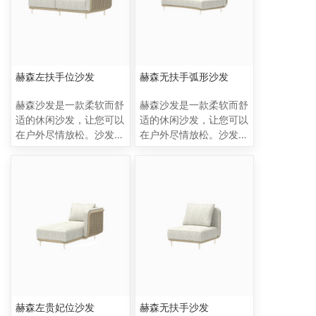
的模块化表达方式。靠垫
的模块化表达方式。靠垫
柔和的线条和有机形状外
柔和的线条和有机形状外
壳使Horizon 沙发在简约
壳使Horizon 沙发在简约
的同时又具有独特的风
的同时又具有独特的风
格，弯曲的模块可以适应
格，弯曲的模块可以适应
赫森左扶手位沙发
赫森无扶手弧形沙发
各种环境和用途，他适用
各种环境和用途，他适用
于户外休闲区、露台、也
于户外休闲区、露台、也
赫森沙发是一款柔软而舒
赫森沙发是一款柔软而舒
可放入室内如酒店大堂。
可放入室内如酒店大堂。
适的休闲沙发，让您可以
适的休闲沙发，让您可以
在户外尽情放松。沙发采
在户外尽情放松。沙发采
用手工编织外壳设计，流
用手工编织外壳设计，流
畅而柔和的线条使其与众
畅而柔和的线条使其与众
不同。这个系列包括固定
不同。这个系列包括固定
模块、分段模块和咖啡
模块、分段模块和咖啡
桌，所有这些元素都可以
桌，所有这些元素都可以
员活互动，并且具有独特
员活互动，并且具有独特
的模块化表达方式。靠垫
的模块化表达方式。靠垫
柔和的线条和有机形状外
柔和的线条和有机形状外
壳使Horizon 沙发在简约
壳使Horizon 沙发在简约
的同时又具有独特的风
的同时又具有独特的风
格，弯曲的模块可以适应
格，弯曲的模块可以适应
赫森左贵妃位沙发
赫森无扶手沙发
各种环境和用途，他适用
各种环境和用途，他适用